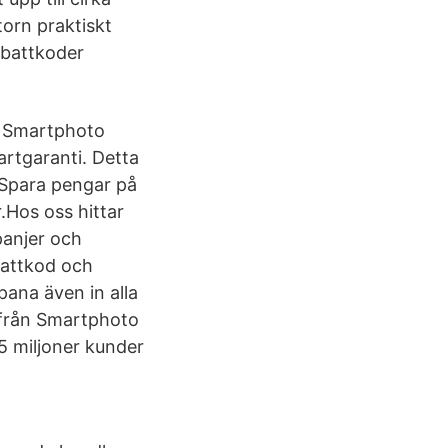
torn praktiskt
abattkoder
du Smartphoto
artgaranti. Detta
. Spara pengar på
.Hos oss hittar
panjer och
battkod och
pana även in alla
 från Smartphoto
5 miljoner kunder