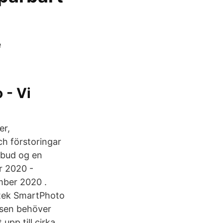
e
 - Vi
er,
ch förstoringar
lbud og en
r 2020 -
mber 2020 .
stek SmartPhoto
risen behöver
upp till cirka