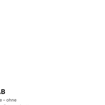
AB
ne – ohne