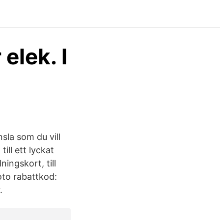
elek. I
sla som du vill
ill ett lyckat
ningskort, till
oto rabattkod:
.