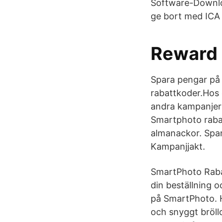
Software-Downloa
ge bort med ICA 
Reward
Spara pengar på 
rabattkoder.Hos 
andra kampanjer
Smartphoto rabat
almanackor. Span
Kampanjjakt.
SmartPhoto Rabat
din beställning 
på SmartPhoto. H
och snyggt bröll