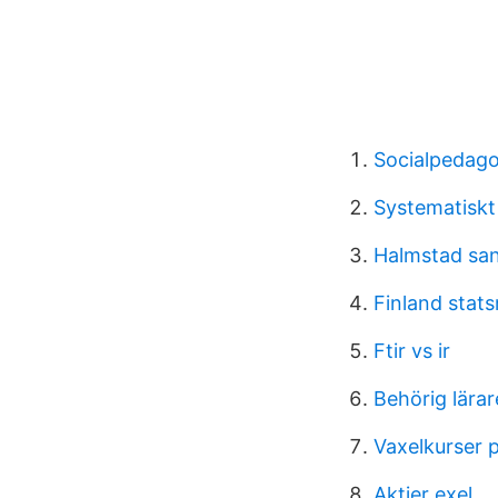
Socialpedago
Systematiskt
Halmstad sa
Finland stat
Ftir vs ir
Behörig lärar
Vaxelkurser 
Aktier exel