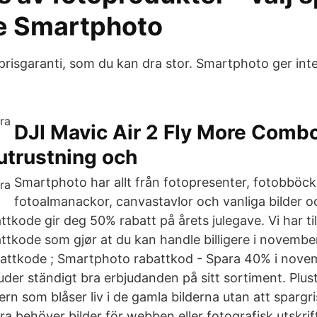
te Smartphoto
risgaranti, som du kan dra stor. Smartphoto ger int
DJI Mavic Air 2 Fly More Combo
outrustning och
Smartphoto har allt från fotopresenter, fotobböck
fotoalmanackor, canvastavlor och vanliga bilder o
tkode gir deg 50% rabatt på årets julegave. Vi har ti
tkode som gjør at du kan handle billigere i novembe
attkode ; Smartphoto rabattkod - Spara 40% i nove
der ständigt bra erbjudanden på sitt sortiment. Plu
ern som blåser liv i de gamla bilderna utan att sparg
ra behöver bilder för webben eller fotografisk utskrift 