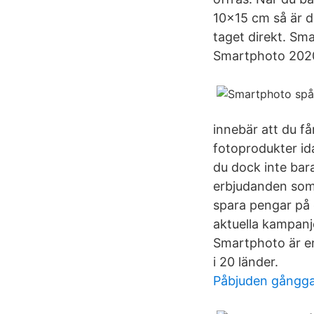
10×15 cm så är det
taget direkt. Sm
Smartphoto 202
innebär att du få
fotoprodukter id
du dock inte bar
erbjudanden som
spara pengar på 
aktuella kampanj
Smartphoto är en
i 20 länder.
Påbjuden gångg