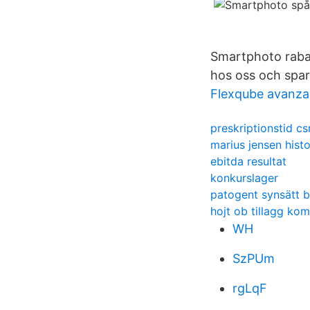
Smartphoto rabat
hos oss och spar
Flexqube avanza
preskriptionstid cs
marius jensen histo
ebitda resultat
konkurslager
patogent synsätt b
hojt ob tillagg ko
WH
SzPUm
rgLqF