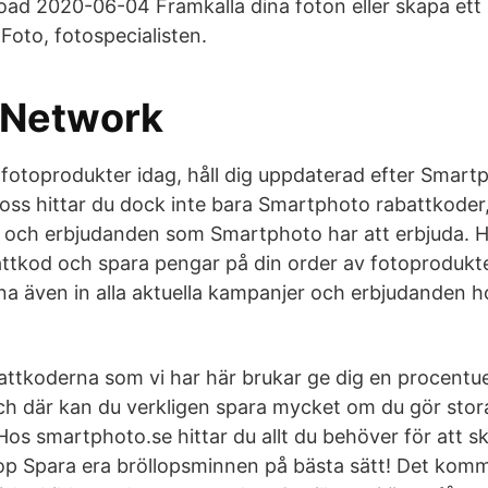
d 2020-06-04 Framkalla dina foton eller skapa ett 
Foto, fotospecialisten.
 Network
fotoprodukter idag, håll dig uppdaterad efter Smart
oss hittar du dock inte bara Smartphoto rabattkoder,
 och erbjudanden som Smartphoto har att erbjuda. 
tkod och spara pengar på din order av fotoprodukte
a även in alla aktuella kampanjer och erbjudanden h
tkoderna som vi har här brukar ge dig en procentuel
och där kan du verkligen spara mycket om du gör stora
os smartphoto.se hittar du allt du behöver för att sk
op Spara era bröllopsminnen på bästa sätt! Det komm