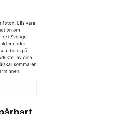
a foton. Läs våra
mation om
ne i Sverige
dukter under
 som finns på
odukter av dina
g älskar sommaren
marminnen.
spårbart