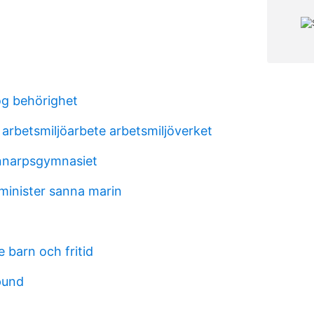
g behörighet
 arbetsmiljöarbete arbetsmiljöverket
nnarpsgymnasiet
sminister sanna marin
e barn och fritid
pund