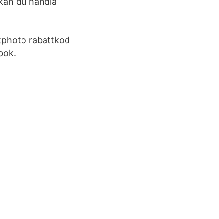
kan du handla
tphoto rabattkod
bok.