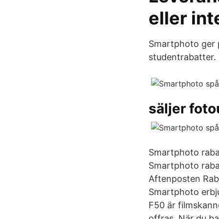
eller in
Smartphoto ger p
studentrabatter.
säljer fot
Smartphoto rabat
Smartphoto rabat
Aftenposten Rab
Smartphoto erbju
F50 är filmskann
offras. När du ba