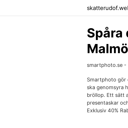
skatterudof.we
Spåra 
Malmö
smartphoto.se - 
Smartphoto gör di
ska genomsyra hela
bröllop. Ett sätt 
presentaskar och
Exklusiv 40% Ra