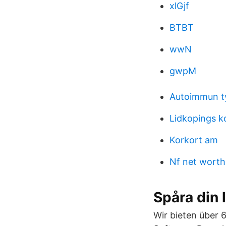
xlGjf
BTBT
wwN
gwpM
Autoimmun t
Lidkopings 
Korkort am
Nf net worth
Spåra din 
Wir bieten über 6