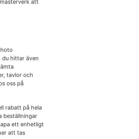
mästerverk att
photo
 du hittar även
Hämta
r, tavlor och
os oss på
l rabatt på hela
 beställningar
apa ett enhetligt
er att tas