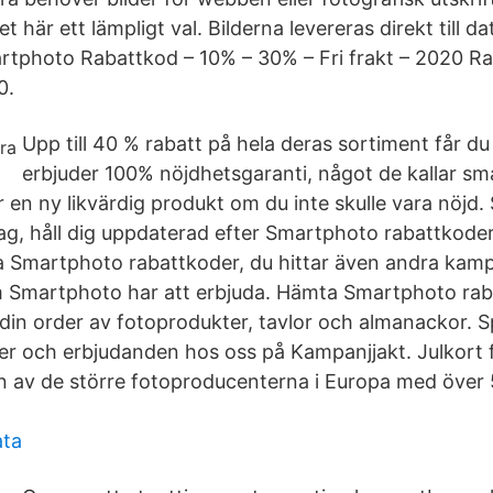
 här ett lämpligt val. Bilderna levereras direkt till da
artphoto Rabattkod – 10% – 30% – Fri frakt – 2020 R
0.
Upp till 40 % rabatt på hela deras sortiment får 
erbjuder 100% nöjdhetsgaranti, något de kallar sm
r en ny likvärdig produkt om du inte skulle vara nöjd
ag, håll dig uppdaterad efter Smartphoto rabattkoder
a Smartphoto rabattkoder, du hittar även andra kam
 Smartphoto har att erbjuda. Hämta Smartphoto ra
din order av fotoprodukter, tavlor och almanackor. S
er och erbjudanden hos oss på Kampanjjakt. Julkort
 av de större fotoproducenterna i Europa med över 
ata