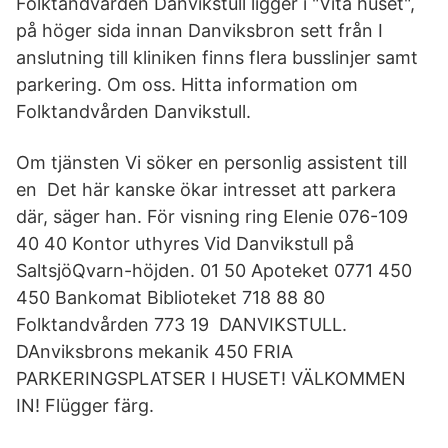
Folktandvården Danvikstull ligger i "Vita huset",
på höger sida innan Danviksbron sett från I
anslutning till kliniken finns flera busslinjer samt
parkering. Om oss. Hitta information om
Folktandvården Danvikstull.
Om tjänsten Vi söker en personlig assistent till
en Det här kanske ökar intresset att parkera
där, säger han. För visning ring Elenie 076-109
40 40 Kontor uthyres Vid Danvikstull på
SaltsjöQvarn-höjden. 01 50 Apoteket 0771 450
450 Bankomat Biblioteket 718 88 80
Folktandvården 773 19 DANVIKSTULL.
DAnviksbrons mekanik 450 FRIA
PARKERINGSPLATSER I HUSET! VÄLKOMMEN
IN! Flügger färg.