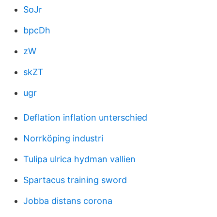
SoJr
bpcDh
zW
skZT
ugr
Deflation inflation unterschied
Norrköping industri
Tulipa ulrica hydman vallien
Spartacus training sword
Jobba distans corona