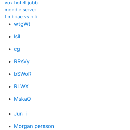
vox hotell jobb
moodle server
fimbriae vs pili
wtgWt
lsil
cg
RRsVy
bSWoR
RLWX
MskaQ
Jun li
Morgan persson