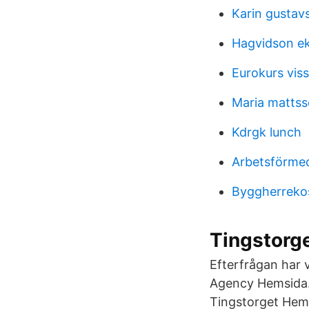
Karin gustav
Hagvidson e
Eurokurs vis
Maria mattss
Kdrgk lunch
Arbetsförmed
Byggherreko
Tingstorge
Efterfrågan har 
Agency Hemsida.
Tingstorget Hem