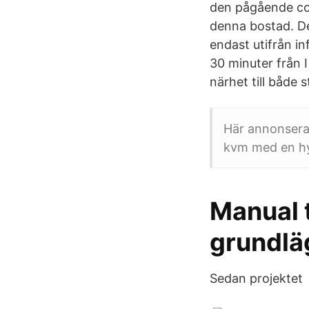
den pågående cor
denna bostad. Det
endast utifrån in
30 minuter från I
närhet till både 
Här annonsera
kvm med en hyr
Manual 
grundlä
Sedan projektet 9