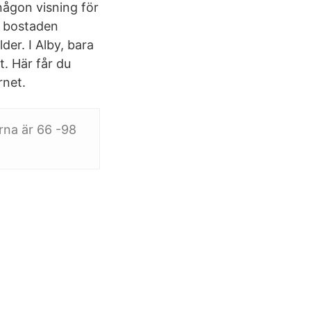
någon visning för
ha bostaden
er. I Alby, bara
t. Här får du
rnet.
rna är 66 -98