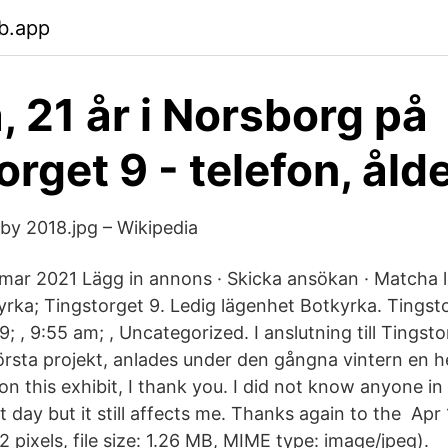
b.app
, 21 år i Norsborg på
orget 9 - telefon, åld
lby 2018.jpg – Wikipedia
 mar 2021 Lägg in annons · Skicka ansökan · Matcha 
kyrka; Tingstorget 9. Ledig lägenhet Botkyrka. Tings
 , 9:55 am; , Uncategorized. I anslutning till Tingst
största projekt, anlades under den gångna vintern en 
on this exhibit, I thank you. I did not know anyone i
 day but it still affects me. Thanks again to the Apr 
22 pixels, file size: 1.26 MB, MIME type: image/jpeg).