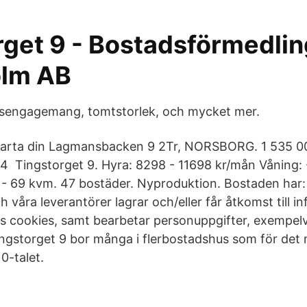
rget 9 - Bostadsförmedlin
olm AB
gsengagemang, tomtstorlek, och mycket mer.
tarta din Lagmansbacken 9 2Tr, NORSBORG. 1 535 00
Tingstorget 9. Hyra: 8298 - 11698 kr/mån Våning: -2
 - 69 kvm. 47 bostäder. Nyproduktion. Bostaden har: 
 våra leverantörer lagrar och/eller får åtkomst till i
s cookies, samt bearbetar personuppgifter, exempelv
ngstorget 9 bor många i flerbostadshus som för det
0-talet.