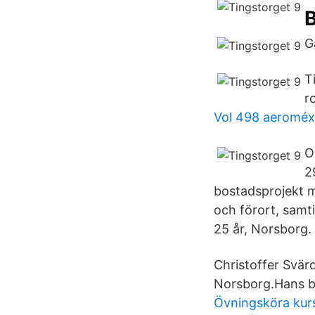
G
T
r
Vol 498 aeroméx
O
2
bostadsprojekt m
och förort, samt
25 år, Norsborg.
Christoffer Svär
Norsborg.Hans bo
Övningsköra kur