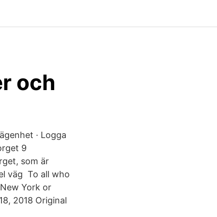
er och
lägenhet · Logga
torget 9
orget, som är
hel väg To all who
n New York or
18, 2018 Original