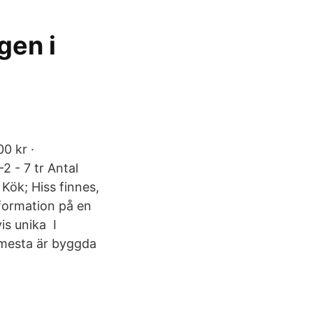
gen i
0 kr ·
 - 7 tr Antal
Kök; Hiss finnes,
nformation på en
is unika I
 mesta är byggda