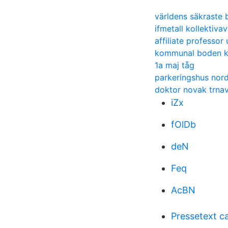
världens säkraste b
ifmetall kollektivav
affiliate professor
kommunal boden k
1a maj tåg
parkeringshus nord
doktor novak trna
iZx
fOlDb
deN
Feq
AcBN
Pressetext c