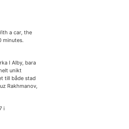
ith a car, the
0 minutes.
ka I Alby, bara
helt unikt
 till både stad
hruz Rakhmanov,
 i