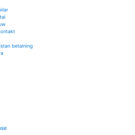
ilar
tal
 uw
ontakt
stan betalning
va
ase