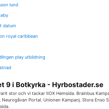
sson lund
keby
st datum
on royal caribbean
lingen play utbildning
stnad
t 9 i Botkyrka - Hyrbostader.se
varit stor och vi tackar IIOX Hemsida. Brainbus Kamp
 Neurogåvan Portal. Unionen Kampanj. Stora Enso 
sida.