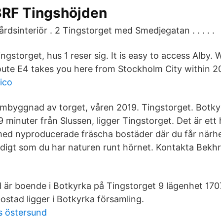
BRF Tingshöjden
årdsinteriör . 2 Tingstorget med Smedjegatan . . . . .
ingstorget, hus 1 reser sig. It is easy to access Alby. W
oute E4 takes you here from Stockholm City within 2
ico
mbyggnad av torget, våren 2019. Tingstorget. Botkyr
9 minuter från Slussen, ligger Tingstorget. Det är ett 
ed nyproducerade fräscha bostäder där du får närhet
idigt som du har naturen runt hörnet. Kontakta Bek
d är boende i Botkyrka på Tingstorget 9 lägenhet 1707
stad ligger i Botkyrka församling.
s östersund