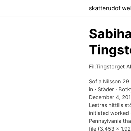
skatterudof.we
Sabiha
Tingst
Fil:Tingstorget A
Sofia Nilsson 29
in · Städer · Bot
December 4, 2019;
Lestras hittills 
initiated worked 
Pennsylvania that
file ‎(3,453 × 1,9