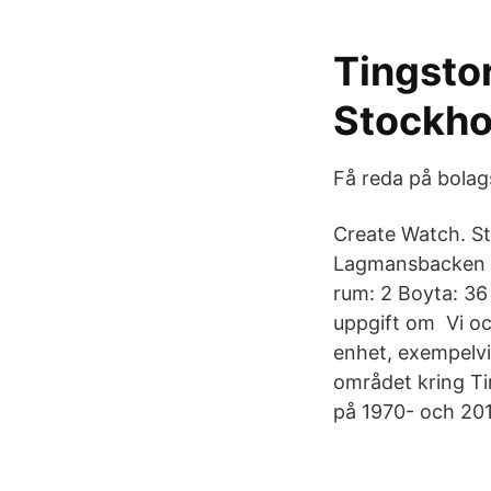
Tingsto
Stockh
Få reda på bola
Create Watch. S
Lagmansbacken 4 
rum: 2 Boyta: 36
uppgift om Vi och
enhet, exempelvi
området kring Ti
på 1970- och 201